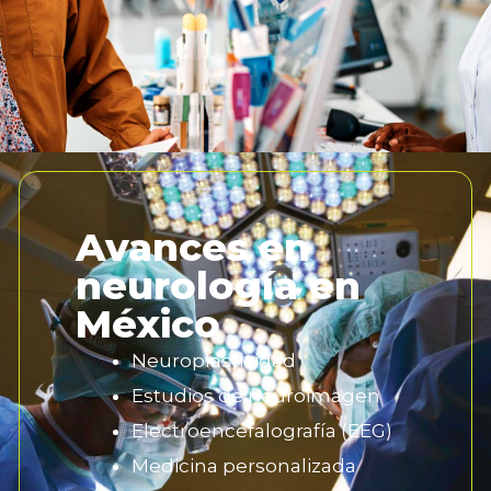
Avances en
neurología en
México
Neuroplasticidad
Estudios de neuroimagen
Electroencefalografía (EEG)
Medicina personalizada