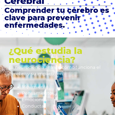
Cerebral
Comprender tu cerebro es
clave para prevenir
enfermedades.
¿Qué estudia la
neurociencia?
La neurociencia analiza cómo funciona el
cerebro y su impacto en:
Movimiento
Pensamiento
Emociones
Conducta